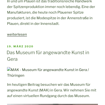
In und um Plauen ist das traditionsreiche Handwerk
der Spitzenproduktion immer noch lebendig. Eine der
Manufakturen, die heute noch Plauener Spitze
produziert, ist die Modespitze in der Annenstraße in
Plauen, direkt in der Innenstadt.
„Modespitze
weiterlesen
Plauen
–
VERÖFFENTLICHT
19. MÄRZ 2020
AM
Plauener
Das Museum für angewandte Kunst in
Spitze
Gera
mit
Familientradition“
Im heutigen Beitrag besuchen wir das Museum für
angewandte Kunst (MAK) in Gera. Wir nehmen Sie mit
auf einen virtuellen Rundgang durch das Museum.