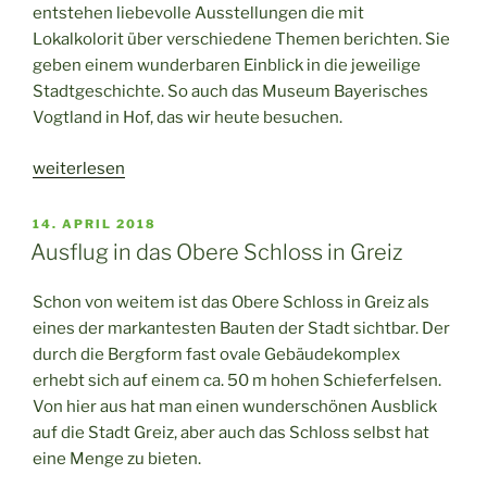
entstehen liebevolle Ausstellungen die mit
Lokalkolorit über verschiedene Themen berichten. Sie
geben einem wunderbaren Einblick in die jeweilige
Stadtgeschichte. So auch das Museum Bayerisches
Vogtland in Hof, das wir heute besuchen.
„Ein
weiterlesen
Nachmittag
im
VERÖFFENTLICHT
14. APRIL 2018
AM
Museum
Ausflug in das Obere Schloss in Greiz
Bayerisches
Vogtland
Schon von weitem ist das Obere Schloss in Greiz als
in
eines der markantesten Bauten der Stadt sichtbar. Der
Hof“
durch die Bergform fast ovale Gebäudekomplex
erhebt sich auf einem ca. 50 m hohen Schieferfelsen.
Von hier aus hat man einen wunderschönen Ausblick
auf die Stadt Greiz, aber auch das Schloss selbst hat
eine Menge zu bieten.