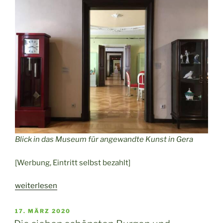
Blick in das Museum für angewandte Kunst in Gera
[Werbung, Eintritt selbst bezahlt]
„Das
weiterlesen
Museum
für
VERÖFFENTLICHT
17. MÄRZ 2020
AM
angewandte