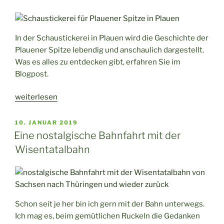
Ohser
Haus
in
In der Schaustickerei in Plauen wird die Geschichte der
Plauen“
Plauener Spitze lebendig und anschaulich dargestellt.
Was es alles zu entdecken gibt, erfahren Sie im
Blogpost.
„Lebendige
weiterlesen
Industriekultur
in
VERÖFFENTLICHT
10. JANUAR 2019
AM
der
Eine nostalgische Bahnfahrt mit der
Schaustickerei
Wisentatalbahn
in
Plauen“
Schon seit je her bin ich gern mit der Bahn unterwegs.
Ich mag es, beim gemütlichen Ruckeln die Gedanken