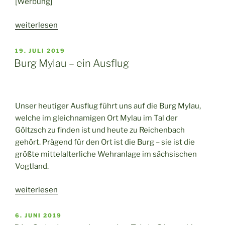
[Werbung]
„Das
weiterlesen
Porzellanikon
–
VERÖFFENTLICHT
19. JULI 2019
AM
auf
Burg Mylau – ein Ausflug
den
Spuren
des
Unser heutiger Ausflug führt uns auf die Burg Mylau,
weißen
welche im gleichnamigen Ort Mylau im Tal der
Goldes
Göltzsch zu finden ist und heute zu Reichenbach
im
gehört. Prägend für den Ort ist die Burg – sie ist die
Museum
größte mittelalterliche Wehranlage im sächsischen
in
Vogtland.
Selb
und
„Burg
weiterlesen
Hohenberg“
Mylau
–
VERÖFFENTLICHT
6. JUNI 2019
AM