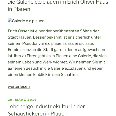
ein
Die Galerie e.o.plauen im Erich Ohser Haus
Ausflug“
in Plauen
Erich Ohser ist einer der berühmtesten Söhne der
Stadt Plauen. Besser bekannt ist er sicherlich unter
seinem Pseudonym e.o.plauen, dass er sich aus
Reminiszenz an die Stadt gab, in der er aufgewachsen
ist. Ihm zu Ehren gibt es in Plauen eine Galerie, die sich
seinem Leben und Werk widmet. Wir nehmen Sie mit
auf einen Besuch in die Galerie e.o.plauen und geben
einen kleinen Einblick in sein Schaffen.
„Die
weiterlesen
Galerie
e.o.plauen
VERÖFFENTLICHT
29. MÄRZ 2019
AM
im
Lebendige Industriekultur in der
Erich
Schaustickerei in Plauen