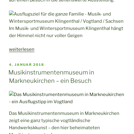
auf einen Besuch in die sehenswerte Ausstellung.
Im Musik- und Wintersportmuseum Klingenthal hängt
der Himmel nicht nur voller Geigen
„Das
weiterlesen
Musik-
und
VERÖFFENTLICHT
4. JANUAR 2018
AM
Wintersportmuseum
Musikinstrumentenmuseum in
Klingenthal“
Markneukirchen – ein Besuch
Das Musikinstrumentenmuseum in Markneukirchen
zeigt eine ganz typische vogtländische
Handwerkskkunst – den hier beheimateten