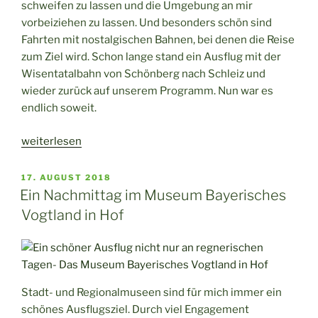
schweifen zu lassen und die Umgebung an mir
vorbeiziehen zu lassen. Und besonders schön sind
Fahrten mit nostalgischen Bahnen, bei denen die Reise
zum Ziel wird. Schon lange stand ein Ausflug mit der
Wisentatalbahn von Schönberg nach Schleiz und
wieder zurück auf unserem Programm. Nun war es
endlich soweit.
„Eine
weiterlesen
nostalgische
Bahnfahrt
VERÖFFENTLICHT
17. AUGUST 2018
AM
mit
Ein Nachmittag im Museum Bayerisches
der
Vogtland in Hof
Wisentatalbahn“
Stadt- und Regionalmuseen sind für mich immer ein
schönes Ausflugsziel. Durch viel Engagement