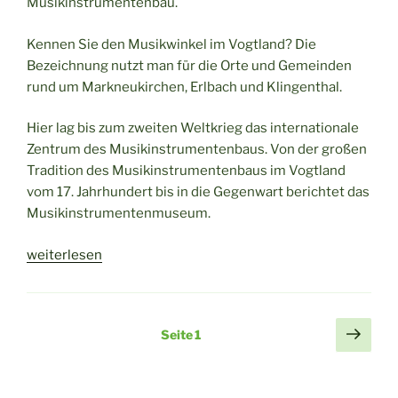
Musikinstrumentenbau.
Kennen Sie den Musikwinkel im Vogtland? Die
Bezeichnung nutzt man für die Orte und Gemeinden
rund um Markneukirchen, Erlbach und Klingenthal.
Hier lag bis zum zweiten Weltkrieg das internationale
Zentrum des Musikinstrumentenbaus. Von der großen
Tradition des Musikinstrumentenbaus im Vogtland
vom 17. Jahrhundert bis in die Gegenwart berichtet das
Musikinstrumentenmuseum.
„Musikinstrumentenmuseum
weiterlesen
in
Markneukirchen
–
Seitennummerierung
Näch
Seite
1
ein
Seit
der
Besuch“
Beiträge