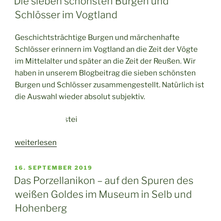
Die sieben schönsten Burgen und
Kunst
Schlösser im Vogtland
in
Gera“
Geschichtsträchtige Burgen und märchenhafte
Schlösser erinnern im Vogtland an die Zeit der Vögte
im Mittelalter und später an die Zeit der Reußen. Wir
haben in unserem Blogbeitrag die sieben schönsten
Burgen und Schlösser zusammengestellt. Natürlich ist
die Auswahl wieder absolut subjektiv.
„Die
weiterlesen
sieben
schönsten
VERÖFFENTLICHT
16. SEPTEMBER 2019
AM
Burgen
Das Porzellanikon – auf den Spuren des
und
weißen Goldes im Museum in Selb und
Schlösser
Hohenberg
im