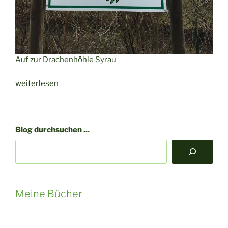
Auf zur Drachenhöhle Syrau
„Zu
weiterlesen
Besuch
in
der
Blog durchsuchen ...
Drachenhöhle
Syrau“
Meine Bücher