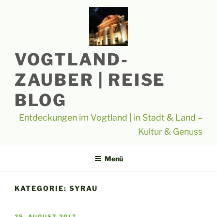
Zum
Inhalt
springen
VOGTLAND-
ZAUBER | REISE
BLOG
Entdeckungen im Vogtland | in Stadt & Land –
Kultur & Genuss
Menü
KATEGORIE:
SYRAU
VERÖFFENTLICHT
25. AUGUST 2017