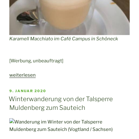
Karamell Macchiato im Café Campus in Schöneck
[Werbung, unbeauftragt]
„Das
weiterlesen
Café
Campus
VERÖFFENTLICHT
9. JANUAR 2020
AM
in
Winterwanderung von der Talsperre
Schöneck“
Muldenberg zum Sauteich