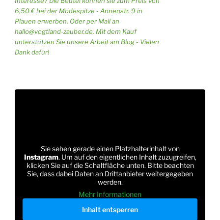
Interesse? Die Beutel können sie zum Preis von
6,50 € bei der Modespitze - Annenstr. 9 in
Plauen erwerben. Oder per Mail an
hallo@vogtland-zauber.de. Mit dem Kauf
unterstützen Sie unsere Arbeit am Blog - Vielen
Dank dafür!
Sie sehen gerade einen Platzhalterinhalt von
Instagram
. Um auf den eigentlichen Inhalt zuzugreifen,
klicken Sie auf die Schaltfläche unten. Bitte beachten
Sie, dass dabei Daten an Drittanbieter weitergegeben
werden.
Mehr Informationen
Inhalt entsperren