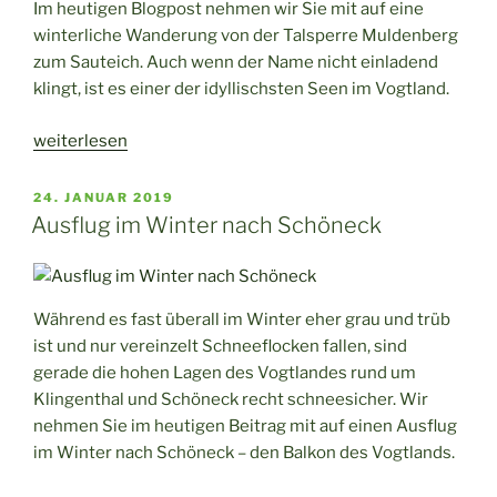
Im heutigen Blogpost nehmen wir Sie mit auf eine
winterliche Wanderung von der Talsperre Muldenberg
zum Sauteich. Auch wenn der Name nicht einladend
klingt, ist es einer der idyllischsten Seen im Vogtland.
„Winterwanderung
weiterlesen
von
der
VERÖFFENTLICHT
24. JANUAR 2019
AM
Talsperre
Ausflug im Winter nach Schöneck
Muldenberg
zum
Sauteich“
Während es fast überall im Winter eher grau und trüb
ist und nur vereinzelt Schneeflocken fallen, sind
gerade die hohen Lagen des Vogtlandes rund um
Klingenthal und Schöneck recht schneesicher. Wir
nehmen Sie im heutigen Beitrag mit auf einen Ausflug
im Winter nach Schöneck – den Balkon des Vogtlands.