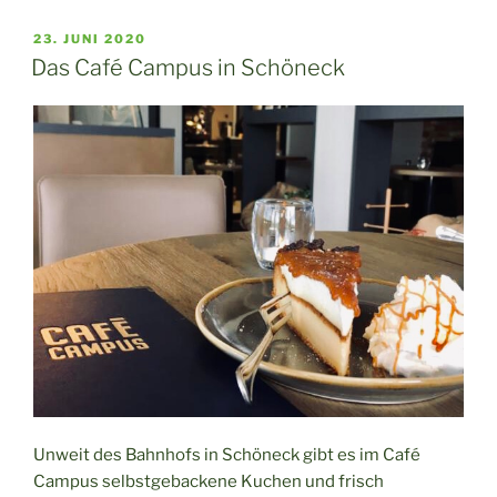
Container
Loft
VERÖFFENTLICHT
23. JUNI 2020
AM
in
Das Café Campus in Schöneck
Schöneck“
Unweit des Bahnhofs in Schöneck gibt es im Café
Campus selbstgebackene Kuchen und frisch