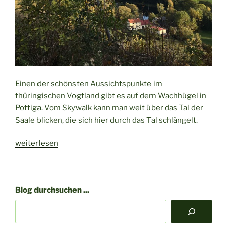
Einen der schönsten Aussichtspunkte im
thüringischen Vogtland gibt es auf dem Wachhügel in
Pottiga. Vom Skywalk kann man weit über das Tal der
Saale blicken, die sich hier durch das Tal schlängelt.
„Der
weiterlesen
Skywalk
in
Pottiga
Blog durchsuchen ...
–
grandioser
Ausblick