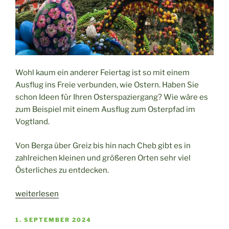
Wohl kaum ein anderer Feiertag ist so mit einem
Ausflug ins Freie verbunden, wie Ostern. Haben Sie
schon Ideen für Ihren Osterspaziergang? Wie wäre es
zum Beispiel mit einem Ausflug zum Osterpfad im
Vogtland.
Von Berga über Greiz bis hin nach Cheb gibt es in
zahlreichen kleinen und größeren Orten sehr viel
Österliches zu entdecken.
„Der
weiterlesen
Osterpfad
im
VERÖFFENTLICHT
1. SEPTEMBER 2024
AM