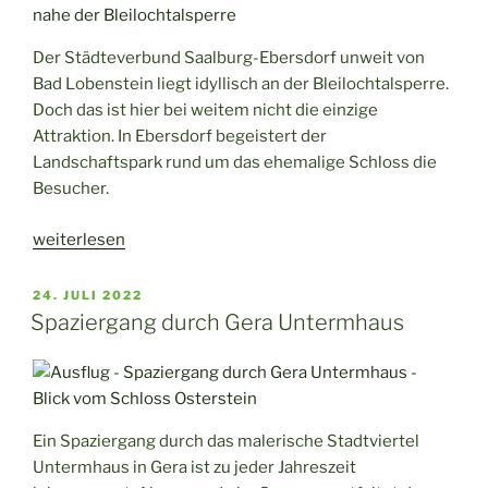
an
der
Der Städteverbund Saalburg-Ebersdorf unweit von
Saale“
Bad Lobenstein liegt idyllisch an der Bleilochtalsperre.
Doch das ist hier bei weitem nicht die einzige
Attraktion. In Ebersdorf begeistert der
Landschaftspark rund um das ehemalige Schloss die
Besucher.
„Ebersdorf
weiterlesen
–
Provinzperle
VERÖFFENTLICHT
24. JULI 2022
AM
mit
Spaziergang durch Gera Untermhaus
Landschaftspark“
Ein Spaziergang durch das malerische Stadtviertel
Untermhaus in Gera ist zu jeder Jahreszeit