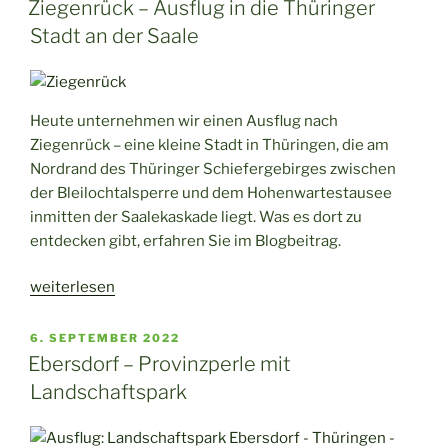
–
Ziegenrück – Ausflug in die Thüringer
ein
Stadt an der Saale
Märchenmarkt“
Heute unternehmen wir einen Ausflug nach
Ziegenrück – eine kleine Stadt in Thüringen, die am
Nordrand des Thüringer Schiefergebirges zwischen
der Bleilochtalsperre und dem Hohenwartestausee
inmitten der Saalekaskade liegt. Was es dort zu
entdecken gibt, erfahren Sie im Blogbeitrag.
„Ziegenrück
weiterlesen
–
Ausflug
VERÖFFENTLICHT
6. SEPTEMBER 2022
AM
in
Ebersdorf – Provinzperle mit
die
Landschaftspark
Thüringer
Stadt