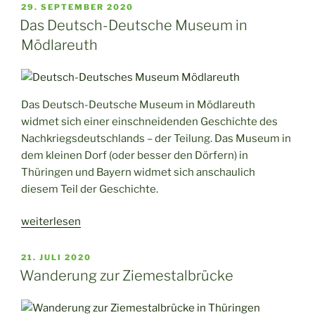
eine
VERÖFFENTLICHT
29. SEPTEMBER 2020
AM
kleine
Das Deutsch-Deutsche Museum in
Siedlung
Mödlareuth
mit
Tiergehege
mitten
Das Deutsch-Deutsche Museum in Mödlareuth
im
widmet sich einer einschneidenden Geschichte des
Werdauer
Nachkriegsdeutschlands – der Teilung. Das Museum in
Wald“
dem kleinen Dorf (oder besser den Dörfern) in
Thüringen und Bayern widmet sich anschaulich
diesem Teil der Geschichte.
„Das
weiterlesen
Deutsch-
Deutsche
VERÖFFENTLICHT
21. JULI 2020
AM
Museum
Wanderung zur Ziemestalbrücke
in
Mödlareuth“