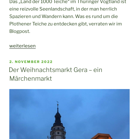
Das „Land der 1000 Teiche“ im Thüringer Vogtland ist
eine reizvolle Seenlandschaft, in der man herrlich
Spazieren und Wandern kann. Was es rund um die
Plothener Teiche zu entdecken gibt, verraten wir im
Blogpost.
„Entdeckungen
weiterlesen
rund
um
VERÖFFENTLICHT
2. NOVEMBER 2022
AM
die
Der Weihnachtsmarkt Gera – ein
Plothener
Märchenmarkt
Teiche“