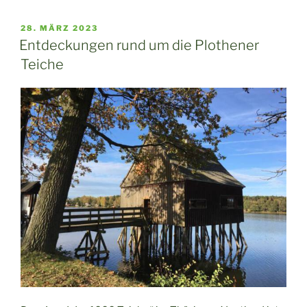
im
Vogtland
VERÖFFENTLICHT
28. MÄRZ 2023
AM
–
Entdeckungen rund um die Plothener
Ausflüge,
Teiche
Spaziergänge,
Wanderungen“