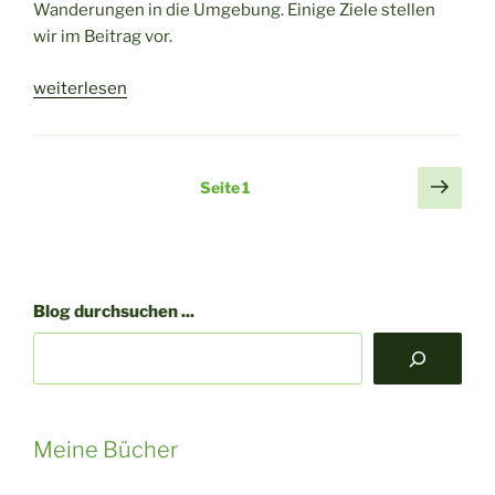
Wanderungen in die Umgebung. Einige Ziele stellen
wir im Beitrag vor.
„Wandern
weiterlesen
in
und
um
Seitennummerierung
Näch
Seite
1
Hirschberg
Seit
der
in
Beiträge
Thüringen“
Blog durchsuchen ...
Meine Bücher