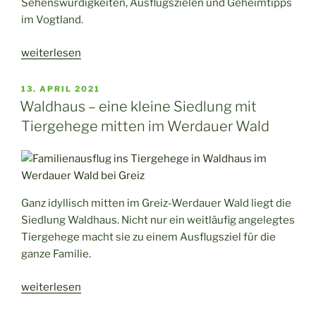
Sehenswürdigkeiten, Ausflugszielen und Geheimtipps
im Vogtland.
„Glücksorte
weiterlesen
im
Vogtland“
VERÖFFENTLICHT
13. APRIL 2021
AM
Waldhaus – eine kleine Siedlung mit
Tiergehege mitten im Werdauer Wald
Ganz idyllisch mitten im Greiz-Werdauer Wald liegt die
Siedlung Waldhaus. Nicht nur ein weitläufig angelegtes
Tiergehege macht sie zu einem Ausflugsziel für die
ganze Familie.
„Waldhaus
weiterlesen
–