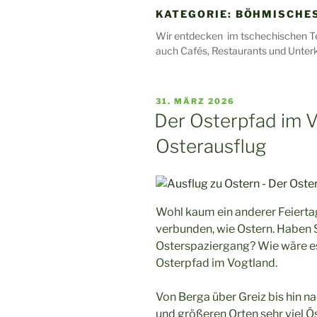
KATEGORIE:
BÖHMISCHE
Wir entdecken im tschechischen Te
auch Cafés, Restaurants und Unterk
VERÖFFENTLICHT
31. MÄRZ 2026
AM
Der Osterpfad im V
Osterausflug
Wohl kaum ein anderer Feiertag
verbunden, wie Ostern. Haben S
Osterspaziergang? Wie wäre e
Osterpfad im Vogtland.
Von Berga über Greiz bis hin na
und größeren Orten sehr viel Ö