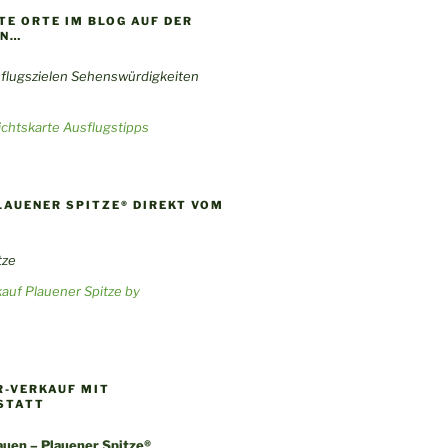
E ORTE IM BLOG AUF DER
EN…
chtskarte Ausflugstipps
LAUENER SPITZE® DIREKT VOM
auf Plauener Spitze by
-VERKAUF MIT
STATT
uen – Plauener Spitze®