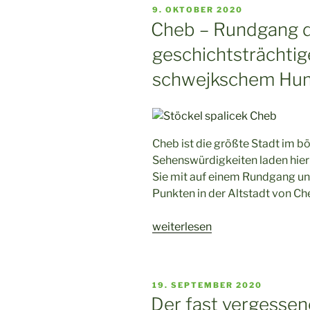
VERÖFFENTLICHT
9. OKTOBER 2020
AM
Cheb – Rundgang d
geschichtsträchtig
schwejkschem Hu
Cheb ist die größte Stadt im b
Sehenswürdigkeiten laden hier
Sie mit auf einem Rundgang u
Punkten in der Altstadt von Ch
„Cheb
weiterlesen
–
Rundgang
durch
VERÖFFENTLICHT
19. SEPTEMBER 2020
die
AM
Der fast vergesse
geschichtsträchtige