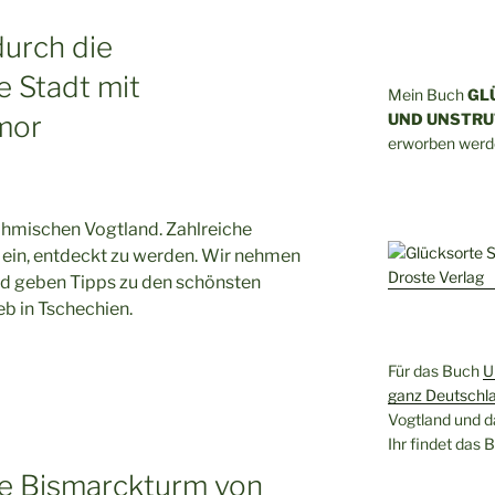
urch die
e Stadt mit
Mein Buch
GL
mor
UND UNSTRU
erworben werd
öhmischen Vogtland. Zahlreiche
 ein, entdeckt zu werden. Wir nehmen
nd geben Tipps zu den schönsten
eb in Tschechien.
Für das Buch
U
ganz Deutschl
Vogtland und d
Ihr findet das
ne Bismarckturm von