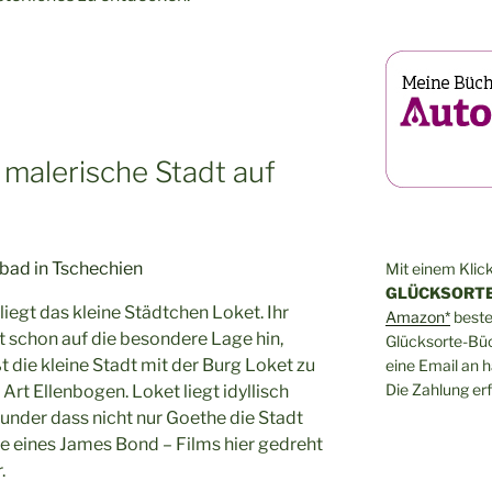
 malerische Stadt auf
Mit einem Klick
GLÜCKSORTE
iegt das kleine Städtchen Loket. Ihr
Amazon*
bestel
schon auf die besondere Lage hin,
Glücksorte-Büch
t die kleine Stadt mit der Burg Loket zu
eine Email an 
Die Zahlung erf
e Art Ellenbogen. Loket liegt idyllisch
Wunder dass nicht nur Goethe die Stadt
le eines James Bond – Films hier gedreht
.