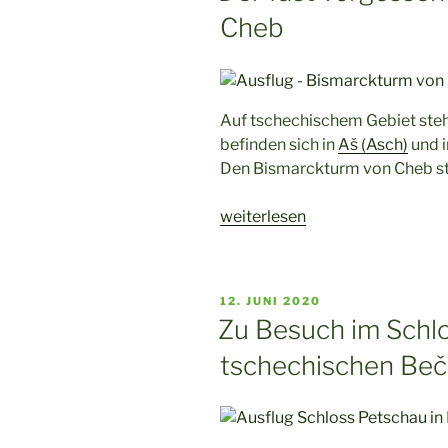
Cheb
Stadt
mit
schwejkschem
Humor“
Auf tschechischem Gebiet ste
befinden sich in
Aš (Asch)
und i
Den Bismarckturm von Cheb ste
„Der
weiterlesen
fast
vergessene
Bismarckturm
VERÖFFENTLICHT
12. JUNI 2020
von
AM
Zu Besuch im Schl
Cheb“
tschechischen Beč