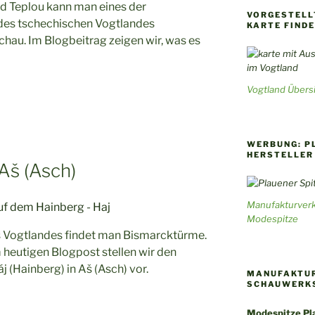
d Teplou kann man eines der
VORGESTELLT
des tschechischen Vogtlandes
KARTE FIND
chau. Im Blogbeitrag zeigen wir, was es
Vogtland Übersi
WERBUNG: P
HERSTELLER
Aš (Asch)
Manufakturverk
Modespitze
s Vogtlandes findet man Bismarcktürme.
m heutigen Blogpost stellen wir den
(Hainberg) in Aš (Asch) vor.
MANUFAKTUR
SCHAUWERK
Modespitze Pla