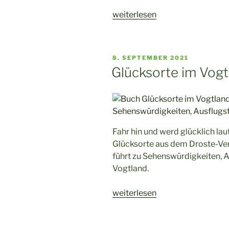
„Burg
weiterlesen
Loket
und
die
VERÖFFENTLICHT
8. SEPTEMBER 2021
malerische
AM
Glücksorte im Vogt
Stadt
auf
dem
Felsen“
Fahr hin und werd glücklich lau
Glücksorte aus dem Droste-Ver
führt zu Sehenswürdigkeiten, 
Vogtland.
„Glücksorte
weiterlesen
im
Vogtland“