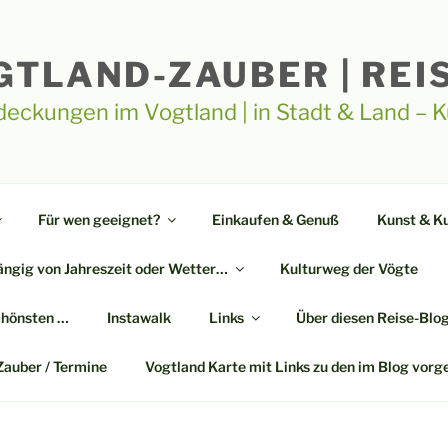
GTLAND-ZAUBER | REI
deckungen im Vogtland | in Stadt & Land – 
Für wen geeignet?
Einkaufen & Genuß
Kunst & Ku
ngig von Jahreszeit oder Wetter…
Kulturweg der Vögte
chönsten …
Instawalk
Links
Über diesen Reise-Blo
Zauber / Termine
Vogtland Karte mit Links zu den im Blog vorg