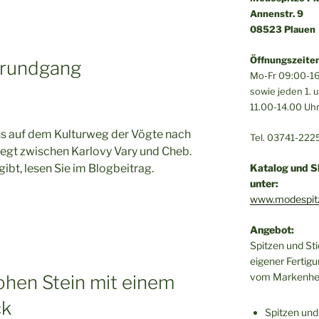
Annenstr. 9
08523 Plauen
Öffnungszeiten
trundgang
Mo-Fr 09:00-16
sowie jeden 1.
11.00-14.00 Uh
uns auf dem Kulturweg der Vögte nach
Tel. 03741-222
liegt zwischen Karlovy Vary und Cheb.
gibt, lesen Sie im Blogbeitrag.
Katalog und S
unter:
www.modespit
Angebot:
Spitzen und St
eigener Fertigu
vom Markenher
hen Stein mit einem
ck
Spitzen und