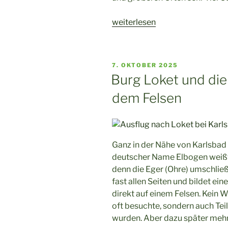
„Der
weiterlesen
Osterpfad
im
Vogtland
VERÖFFENTLICHT
7. OKTOBER 2025
–
AM
Burg Loket und die
Tipp
dem Felsen
für
den
Osterausflug“
Ganz in der Nähe von Karlsbad l
deutscher Name Elbogen weißt 
denn die Eger (Ohre) umschließ
fast allen Seiten und bildet ein
direkt auf einem Felsen. Kein 
oft besuchte, sondern auch Tei
wurden. Aber dazu später mehr