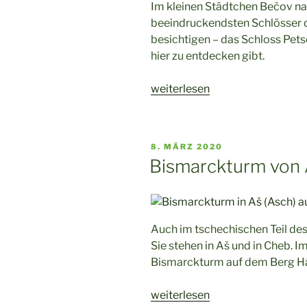
Im kleinen Städtchen Bečov na
beeindruckendsten Schlösser 
besichtigen – das Schloss Pets
hier zu entdecken gibt.
„Zu
weiterlesen
Besuch
im
Schloss
VERÖFFENTLICHT
8. MÄRZ 2020
Petschau
AM
Bismarckturm von 
im
tschechischen
Bečov
nad
Auch im tschechischen Teil de
Teplou“
Sie stehen in Aš und in Cheb. I
Bismarckturm auf dem Berg Háj 
„Bismarckturm
weiterlesen