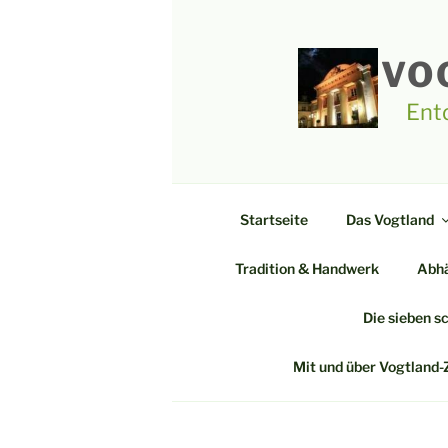
Zum
Inhalt
springen
VO
Ent
Startseite
Das Vogtland
Tradition & Handwerk
Abhä
Die sieben s
Mit und über Vogtland-