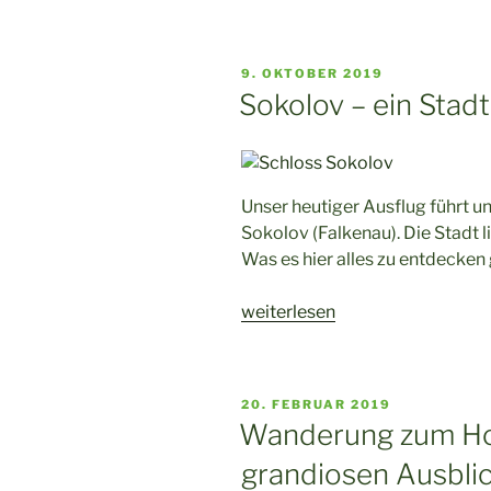
von
Aš
(Asch)“
VERÖFFENTLICHT
9. OKTOBER 2019
AM
Sokolov – ein Stad
Unser heutiger Ausflug führt 
Sokolov (Falkenau). Die Stadt 
Was es hier alles zu entdecken 
„Sokolov
weiterlesen
–
ein
Stadtrundgang“
VERÖFFENTLICHT
20. FEBRUAR 2019
AM
Wanderung zum Ho
grandiosen Ausbli