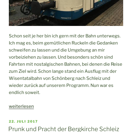
Schon seit je her bin ich gern mit der Bahn unterwegs.
Ich mag es, beim gemütlichen Ruckeln die Gedanken
schweifen zu lassen und die Umgebung an mir
vorbeiziehen zu lassen. Und besonders schön sind
Fahrten mit nostalgischen Bahnen, bei denen die Reise
zum Ziel wird. Schon lange stand ein Ausflug mit der
Wisentatalbahn von Schönberg nach Schleiz und
wieder zurück auf unserem Programm. Nun war es
endlich soweit.
„Eine
weiterlesen
nostalgische
Bahnfahrt
VERÖFFENTLICHT
22. JULI 2017
AM
mit
Prunk und Pracht der Bergkirche Schleiz