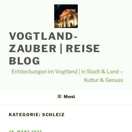
Zum
Inhalt
springen
VOGTLAND-
ZAUBER | REISE
BLOG
Entdeckungen im Vogtland | in Stadt & Land –
Kultur & Genuss
Menü
KATEGORIE:
SCHLEIZ
VERÖFFENTLICHT
28. MÄRZ 2023