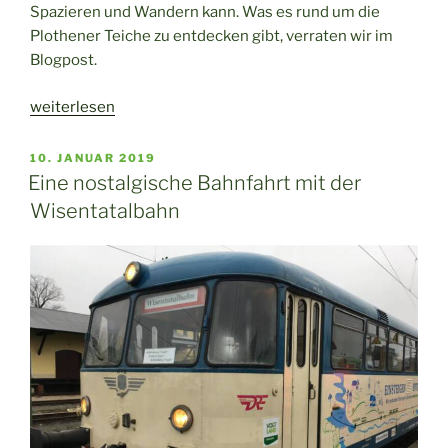
Spazieren und Wandern kann. Was es rund um die
Plothener Teiche zu entdecken gibt, verraten wir im
Blogpost.
„Entdeckungen
weiterlesen
rund
um
VERÖFFENTLICHT
10. JANUAR 2019
AM
die
Eine nostalgische Bahnfahrt mit der
Plothener
Wisentatalbahn
Teiche“