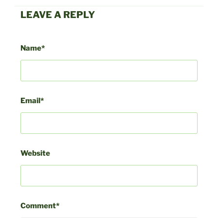
LEAVE A REPLY
Beitragsnavigation
Vor
Name*
Bei
Email*
Website
Comment*