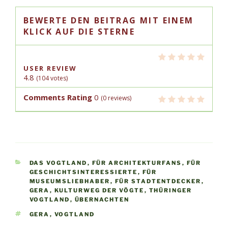
BEWERTE DEN BEITRAG MIT EINEM
KLICK AUF DIE STERNE
USER REVIEW
4.8
(
104
votes)
Comments Rating
0
(
0
reviews)
KATEGORIEN
DAS VOGTLAND
,
FÜR ARCHITEKTURFANS
,
FÜR
GESCHICHTSINTERESSIERTE
,
FÜR
MUSEUMSLIEBHABER
,
FÜR STADTENTDECKER
,
GERA
,
KULTURWEG DER VÖGTE
,
THÜRINGER
VOGTLAND
,
ÜBERNACHTEN
SCHLAGWÖRTER
GERA
,
VOGTLAND