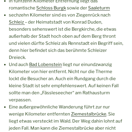
in fünfzehn Kilometer Entfernung liegt das
romantische
Schloss Burgk
sowie der
Saaleturm
sechzehn Kilometer sind es von Ziegenrück nach
Schleiz
– der Heimatstadt von Konrad Duden,
besonders sehenswert ist die Bergkirche, die etwas
außerhalb der Stadt hoch oben auf dem Berg thront
und vielen dürfte Schleiz als Rennstadt ein Begriff sein,
denn hier befindet sich das berühmte Schleizer
Dreieck.
Und auch
Bad Lobenstein
liegt nur einundzwanzig
Kilometer von hier entfernt. Nicht nur die Therme
lockt die Besucher an. Auch ein Rundgang durch die
kleine Stadt ist sehr empfehlenswert. Auf keinen Fall
sollte man den „Fässleseecher“ am Rathausturm
verpassen.
Eine außergewöhnliche Wanderung führt zur nur
wenige Kilometer entfernten
Ziemestalbrücke
. Sie
liegt etwas versteckt im Wald. Der Weg dahin lohnt auf
jeden Fall. Man kann die Ziemestalbrücke aber nicht