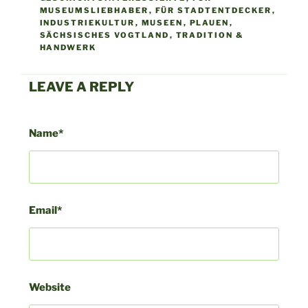
MUSEUMSLIEBHABER
,
FÜR STADTENTDECKER
,
INDUSTRIEKULTUR
,
MUSEEN
,
PLAUEN
,
SÄCHSISCHES VOGTLAND
,
TRADITION &
HANDWERK
LEAVE A REPLY
Beitragsnavigation
Vor
Name*
Bei
Email*
Website