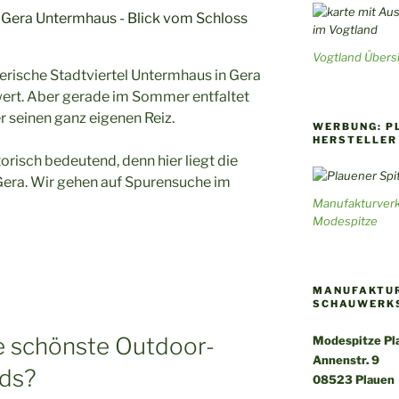
Vogtland Übersi
erische Stadtviertel Untermhaus in Gera
swert. Aber gerade im Sommer entfaltet
r seinen ganz eigenen Reiz.
WERBUNG: P
HERSTELLER
torisch bedeutend, denn hier liegt die
era. Wir gehen auf Spurensuche im
Manufakturverk
Modespitze
MANUFAKTUR
SCHAUWERK
ie schönste Outdoor-
Modespitze Pla
Annenstr. 9
nds?
08523 Plauen