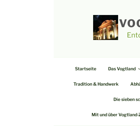
Zum
Inhalt
springen
VO
Ent
Startseite
Das Vogtland
Tradition & Handwerk
Abhä
Die sieben s
Mit und über Vogtland-