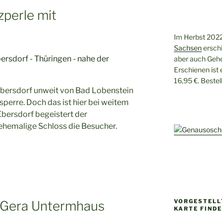
zperle mit
Im Herbst 2022
Sachsen
erschi
aber auch Gehe
Erschienen ist
16,95 €. Beste
bersdorf unweit von Bad Lobenstein
alsperre. Doch das ist hier bei weitem
 Ebersdorf begeistert der
ehemalige Schloss die Besucher.
VORGESTELLT
 Gera Untermhaus
KARTE FIND