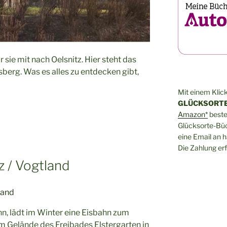
sie mit nach Oelsnitz. Hier steht das
berg. Was es alles zu entdecken gibt,
Mit einem Klick
GLÜCKSORTE
Amazon*
bestel
Glücksorte-Büch
eine Email an 
Die Zahlung erf
z / Vogtland
 lädt im Winter eine Eisbahn zum
em Gelände des Freibades Elstergarten in