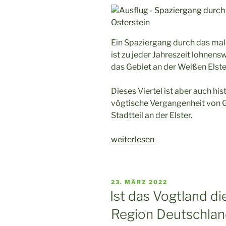
Ein Spaziergang durch das mal
ist zu jeder Jahreszeit lohnen
das Gebiet an der Weißen Elste
Dieses Viertel ist aber auch his
vögtische Vergangenheit von G
Stadtteil an der Elster.
„Spaziergang
weiterlesen
durch
Gera
Untermhaus“
VERÖFFENTLICHT
23. MÄRZ 2022
AM
Ist das Vogtland d
Region Deutschla