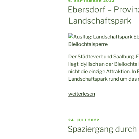
VERÖFFENTLICHT
6. SEPTEMBER 2022
die
AM
Ebersdorf – Provin
Thüringer
Landschaftspark
Stadt
an
der
Saale“
Der Städteverbund Saalburg-E
liegt idyllisch an der Bleilocht
nicht die einzige Attraktion. In
Landschaftspark rund um das 
„Ebersdorf
weiterlesen
–
Provinzperle
mit
VERÖFFENTLICHT
24. JULI 2022
Landschaftspark“
AM
Spaziergang durch