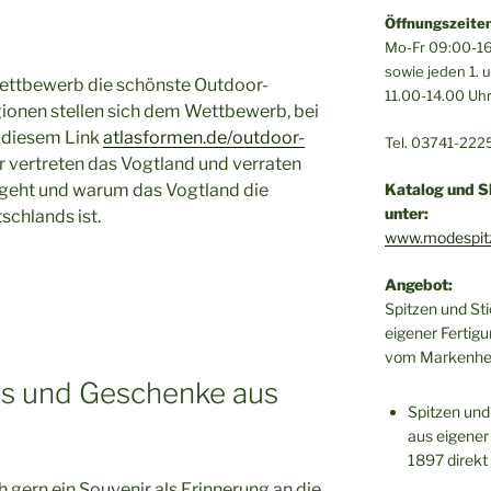
Öffnungszeiten
Mo-Fr 09:00-16
sowie jeden 1.
Wettbewerb die schönste Outdoor-
11.00-14.00 Uh
ionen stellen sich dem Wettbewerb, bei
 diesem Link
atlasformen.de/outdoor-
Tel. 03741-222
 vertreten das Vogtland und verraten
 geht und warum das Vogtland die
Katalog und S
unter:
chlands ist.
www.modespit
Angebot:
Spitzen und St
eigener Fertigu
vom Markenher
rs und Geschenke aus
Spitzen und
aus eigener 
1897 direkt
 gern ein Souvenir als Erinnerung an die