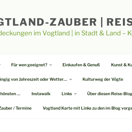
GTLAND-ZAUBER | REI
deckungen im Vogtland | in Stadt & Land – 
Für wen geeignet?
Einkaufen & Genuß
Kunst & Ku
ngig von Jahreszeit oder Wetter…
Kulturweg der Vögte
chönsten …
Instawalk
Links
Über diesen Reise-Blo
Zauber / Termine
Vogtland Karte mit Links zu den im Blog vorg