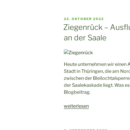
Weihnachtsmarkt
Gera
–
VERÖFFENTLICHT
22. OKTOBER 2022
ein
AM
Ziegenrück – Ausflu
Märchenmarkt“
an der Saale
Heute unternehmen wir einen A
Stadt in Thüringen, die am No
zwischen der Bleilochtalsper
der Saalekaskade liegt. Was es 
Blogbeitrag.
„Ziegenrück
weiterlesen
–
Ausflug
in