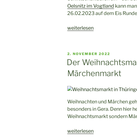
Oelsnitz im Vogtland
kann man
26.02.2023 auf dem Eis Runde
„Eislaufen
weiterlesen
in
Oelsnitz
/
VERÖFFENTLICHT
2. NOVEMBER 2022
Vogtland“
AM
Der Weihnachtsmar
Märchenmarkt
Weihnachten und Märchen ge
besonders in Gera. Denn hier h
Weihnachtsmarkt sondern Märc
„Der
weiterlesen