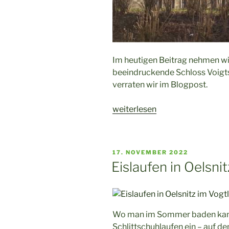
Im heutigen Beitrag nehmen wir 
beeindruckende Schloss Voigts
verraten wir im Blogpost.
„Schloss
weiterlesen
Voigtsberg
in
Oelsnitz“
VERÖFFENTLICHT
17. NOVEMBER 2022
AM
Eislaufen in Oelsnit
Wo man im Sommer baden kann,
Schlittschuhlaufen ein – auf d