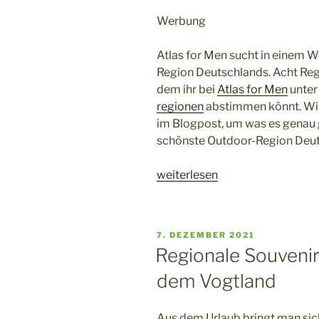
Werbung
Atlas for Men sucht in einem 
Region Deutschlands. Acht Reg
dem ihr bei
Atlas for Men
unter
regionen
abstimmen könnt. Wir
im Blogpost, um was es genau
schönste Outdoor-Region Deuts
„Ist
weiterlesen
das
Vogtland
die
VERÖFFENTLICHT
7. DEZEMBER 2021
schönste
AM
Regionale Souveni
Outdoor-
dem Vogtland
Region
Deutschlands?“
Aus dem Urlaub bringt man sich