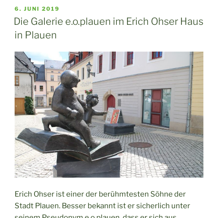
VERÖFFENTLICHT
6. JUNI 2019
AM
Die Galerie e.o.plauen im Erich Ohser Haus
in Plauen
Erich Ohser ist einer der berühmtesten Söhne der
Stadt Plauen. Besser bekannt ist er sicherlich unter
seinem Pseudonym e.o.plauen, dass er sich aus