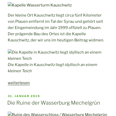
Schulenburg
–
Der kleine Ort Kauschwitz liegt circa fünf Kilometer
ein
von Plauen entfernt im Tal der Syrau und gehört seit
Kleinod
der Eingemeindung im Jahr 1999 offiziell zu Plauen.
in
Der prägende Bau des Ortes ist die Kapelle
Gera“
Kauschwitz, der wir uns im heutigen Beitrag widmen.
Die Kapelle in Kauschwitz liegt idyllisch an einem
kleinen Teich
„Die
weiterlesen
Kapelle
von
VERÖFFENTLICHT
31. JANUAR 2019
AM
Kauschwitz
Die Ruine der Wasserburg Mechelgrün
in
der