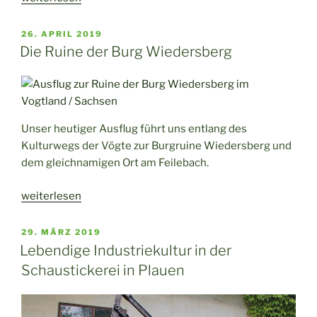
dem
Kulturweg
VERÖFFENTLICHT
26. APRIL 2019
AM
der
Die Ruine der Burg Wiedersberg
Vögte
durch
Weida“
Unser heutiger Ausflug führt uns entlang des
Kulturwegs der Vögte zur Burgruine Wiedersberg und
dem gleichnamigen Ort am Feilebach.
„Die
weiterlesen
Ruine
der
VERÖFFENTLICHT
29. MÄRZ 2019
AM
Burg
Lebendige Industriekultur in der
Wiedersberg“
Schaustickerei in Plauen