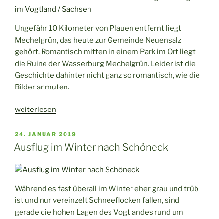
Nähe
von
Ungefähr 10 Kilometer von Plauen entfernt liegt
Plauen“
Mechelgrün, das heute zur Gemeinde Neuensalz
gehört. Romantisch mitten in einem Park im Ort liegt
die Ruine der Wasserburg Mechelgrün. Leider ist die
Geschichte dahinter nicht ganz so romantisch, wie die
Bilder anmuten.
„Die
weiterlesen
Ruine
der
VERÖFFENTLICHT
24. JANUAR 2019
AM
Wasserburg
Ausflug im Winter nach Schöneck
Mechelgrün“
Während es fast überall im Winter eher grau und trüb
ist und nur vereinzelt Schneeflocken fallen, sind
gerade die hohen Lagen des Vogtlandes rund um