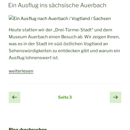
AM
Rodewisch“
Ein Ausflug ins sächsische Auerbach
Heute statten wir der „Drei-Türme-Stadt“ und dem
Museum Auerbach einen Besuch ab. Wir zeigen Ihnen,
was es in der Stadt im süd-östlichen Vogtland an
Sehenswürdigkeiten zu entdecken gibt und warum ein
Ausflug lohnenswert ist.
„Ein
weiterlesen
Ausflug
ins
sächsische
Seitennummerierung
Vorherige
Näch
Seite
3
Auerbach“
Seite
Seit
der
Beiträge
Blog durchsuchen ...