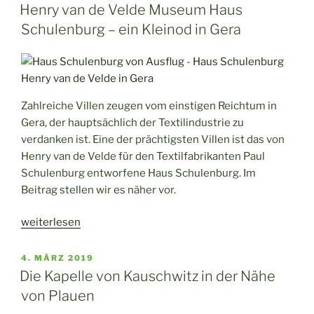
AM
und
Henry van de Velde Museum Haus
das
Schulenburg – ein Kleinod in Gera
Rittergut
–
Unterwegs
in
Zahlreiche Villen zeugen vom einstigen Reichtum in
Heinersgrün“
Gera, der hauptsächlich der Textilindustrie zu
verdanken ist. Eine der prächtigsten Villen ist das von
Henry van de Velde für den Textilfabrikanten Paul
Schulenburg entworfene Haus Schulenburg. Im
Beitrag stellen wir es näher vor.
„Henry
weiterlesen
van
de
VERÖFFENTLICHT
4. MÄRZ 2019
AM
Velde
Die Kapelle von Kauschwitz in der Nähe
Museum
von Plauen
Haus