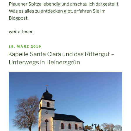
Plauener Spitze lebendig und anschaulich dargestellt.
Was es alles zu entdecken gibt, erfahren Sie im
Blogpost.
„Lebendige
weiterlesen
Industriekultur
in
VERÖFFENTLICHT
19. MÄRZ 2019
AM
der
Kapelle Santa Clara und das Rittergut –
Schaustickerei
Unterwegs in Heinersgrün
in
Plauen“