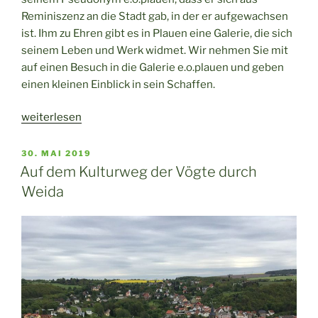
Reminiszenz an die Stadt gab, in der er aufgewachsen
ist. Ihm zu Ehren gibt es in Plauen eine Galerie, die sich
seinem Leben und Werk widmet. Wir nehmen Sie mit
auf einen Besuch in die Galerie e.o.plauen und geben
einen kleinen Einblick in sein Schaffen.
„Die
weiterlesen
Galerie
e.o.plauen
VERÖFFENTLICHT
30. MAI 2019
AM
im
Auf dem Kulturweg der Vögte durch
Erich
Weida
Ohser
Haus
in
Plauen“