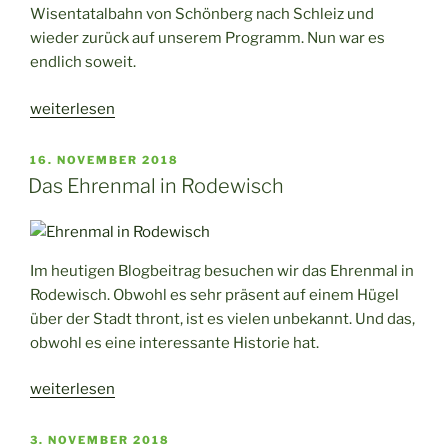
Wisentatalbahn von Schönberg nach Schleiz und
wieder zurück auf unserem Programm. Nun war es
endlich soweit.
„Eine
weiterlesen
nostalgische
Bahnfahrt
VERÖFFENTLICHT
16. NOVEMBER 2018
AM
mit
Das Ehrenmal in Rodewisch
der
Wisentatalbahn“
Im heutigen Blogbeitrag besuchen wir das Ehrenmal in
Rodewisch. Obwohl es sehr präsent auf einem Hügel
über der Stadt thront, ist es vielen unbekannt. Und das,
obwohl es eine interessante Historie hat.
„Das
weiterlesen
Ehrenmal
in
VERÖFFENTLICHT
3. NOVEMBER 2018