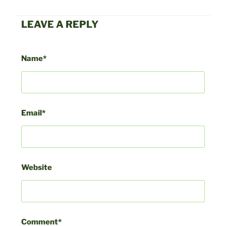
LEAVE A REPLY
Beitragsnavigation
Vor
Name*
Bei
Email*
Website
Comment*