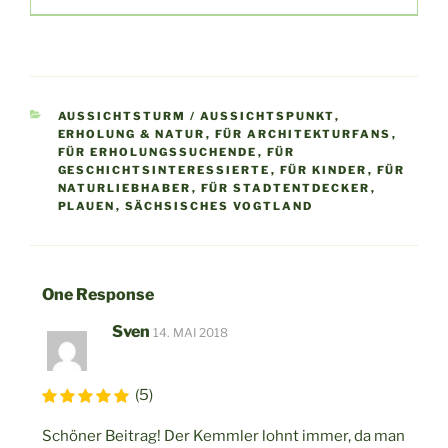
KATEGORIEN
AUSSICHTSTURM / AUSSICHTSPUNKT
,
ERHOLUNG & NATUR
,
FÜR ARCHITEKTURFANS
,
FÜR ERHOLUNGSSUCHENDE
,
FÜR
GESCHICHTSINTERESSIERTE
,
FÜR KINDER
,
FÜR
NATURLIEBHABER
,
FÜR STADTENTDECKER
,
PLAUEN
,
SÄCHSISCHES VOGTLAND
One Response
Beitragsnavigation
Vor
Sven
14. MAI 2018
Bei
(5)
Schöner Beitrag! Der Kemmler lohnt immer, da man