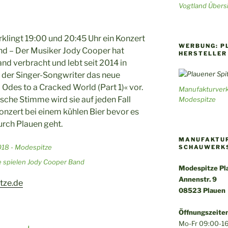
Vogtland Übersi
klingt 19:00 und 20:45 Uhr ein Konzert
WERBUNG: P
nd – Der Musiker Jody Cooper hat
HERSTELLER
nd verbracht und lebt seit 2014 in
lt der Singer-Songwriter das neue
des to a Cracked World (Part 1)« vor.
Manufakturverk
ische Stimme wird sie auf jeden Fall
Modespitze
onzert bei einem kühlen Bier bevor es
urch Plauen geht.
MANUFAKTUR
SCHAUWERK
e spielen Jody Cooper Band
Modespitze Pla
Annenstr. 9
tze.de
08523 Plauen
Öffnungszeiten
Mo-Fr 09:00-16