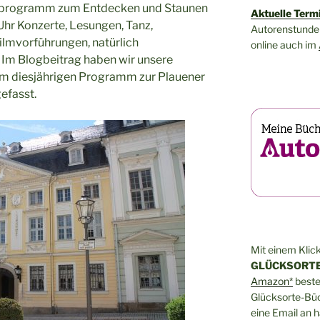
enprogramm zum Entdecken und Staunen
Aktuelle Term
Uhr Konzerte, Lesungen, Tanz,
Autorenstunden
lmvorführungen, natürlich
online auch im
 Im Blogbeitrag haben wir unsere
em diesjährigen Programm zur Plauener
efasst.
Mit einem Klick
GLÜCKSORTE
Amazon*
bestel
Glücksorte-Büch
eine Email an 