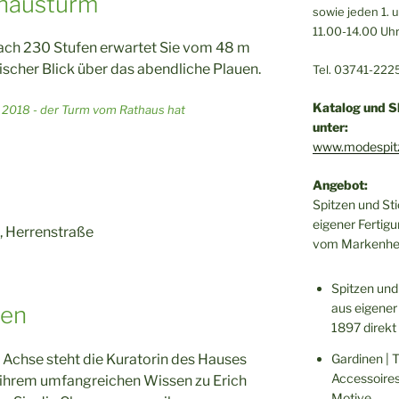
thausturm
sowie jeden 1.
11.00-14.00 Uh
nach 230 Stufen erwartet Sie vom 48 m
scher Blick über das abendliche Plauen.
Tel. 03741-222
Katalog und S
unter:
www.modespit
Angebot:
Spitzen und St
eigener Fertigu
, Herrenstraße
vom Markenher
Spitzen und
aus eigener 
uen
1897 direkt
 Achse steht die Kuratorin des Hauses
Gardinen | 
Accessoire
 ihrem umfangreichen Wissen zu Erich
Motive