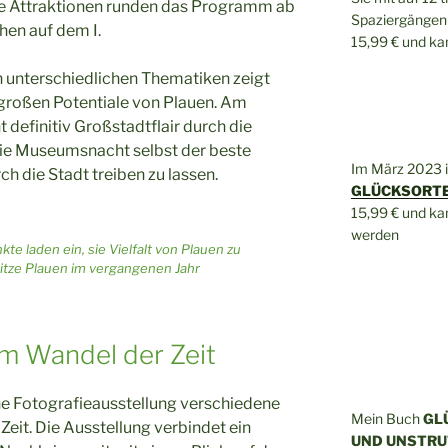
e Attraktionen runden das Programm ab
Spaziergängen 
hen auf dem I.
15,99 € und k
n unterschiedlichen Thematiken zeigt
großen Potentiale von Plauen. Am
definitiv Großstadtflair durch die
 die Museumsnacht selbst der beste
Im März 2023 
h die Stadt treiben zu lassen.
GLÜCKSORTE 
15,99 € und k
werden
e laden ein, sie Vielfalt von Plauen zu
itze Plauen im vergangenen Jahr
im Wandel der Zeit
ine Fotografieausstellung verschiedene
Mein Buch
GL
Zeit. Die Ausstellung verbindet ein
UND UNSTRU