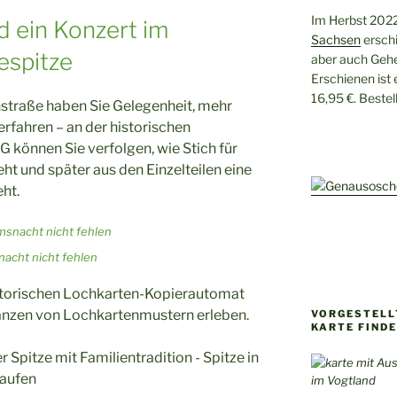
Im Herbst 2022
d ein Konzert im
Sachsen
erschi
espitze
aber auch Gehe
Erschienen ist
16,95 €. Beste
straße haben Sie Gelegenheit, mehr
erfahren – an der historischen
können Sie verfolgen, wie Stich für
eht und später aus den Einzelteilen eine
ht.
acht nicht fehlen
istorischen Lochkarten-Kopierautomat
anzen von Lochkartenmustern erleben.
VORGESTELLT
KARTE FIND