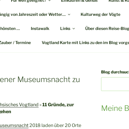
Für wen geeignet?
Einkaufen & Genuß
Kunst & Ku
ngig von Jahreszeit oder Wetter…
Kulturweg der Vögte
GTLAND-ZAUBER | REI
chönsten …
Instawalk
Links
Über diesen Reise-Blo
deckungen im Vogtland | in Stadt & Land – 
Zauber / Termine
Vogtland Karte mit Links zu den im Blog vorg
Blog durchsuch
auener Museumsnacht zu
hsisches Vogtland
»
11 Gründe, zur
Meine B
gehen
Museumsnacht
2018 laden über 20 Orte