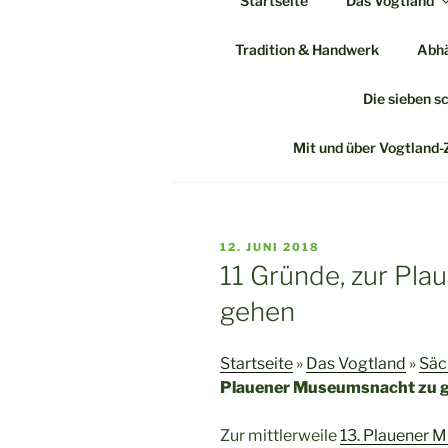
Startseite
Das Vogtland
Zum
Inhalt
Tradition & Handwerk
Abhä
springen
VO
Die sieben s
Ent
Mit und über Vogtland-
VERÖFFENTLICHT
12. JUNI 2018
AM
11 Gründe, zur Pl
gehen
Startseite
»
Das Vogtland
»
Säc
Plauener Museumsnacht zu 
Zur mittlerweile
13. Plauener 