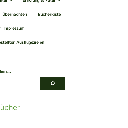
ltur
Erholung & Natur
Übernachten
Bücherkiste
SE BLOG
g | Impressum
Kultur & Genuss
estellten Ausflugszielen
en ...
ücher