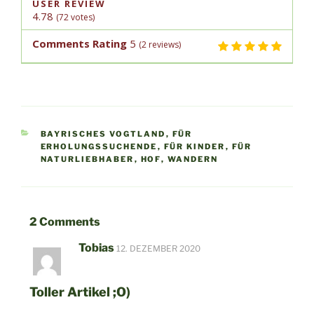
USER REVIEW
4.78
(
72
votes)
Comments Rating
5
(
2
reviews)
KATEGORIEN
BAYRISCHES VOGTLAND
,
FÜR
ERHOLUNGSSUCHENDE
,
FÜR KINDER
,
FÜR
NATURLIEBHABER
,
HOF
,
WANDERN
2 Comments
Beitragsnavigation
Vor
Tobias
12. DEZEMBER 2020
Bei
Toller Artikel ;O)