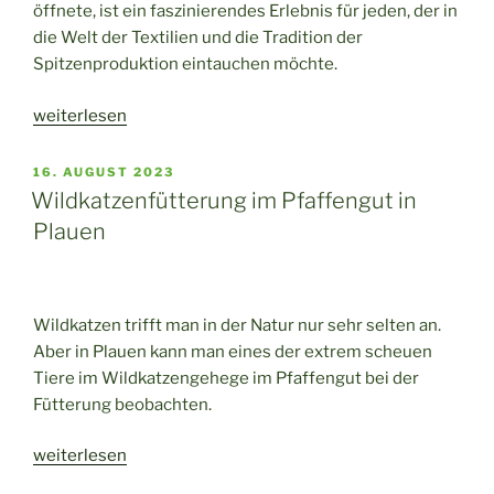
öffnete, ist ein faszinierendes Erlebnis für jeden, der in
die Welt der Textilien und die Tradition der
Spitzenproduktion eintauchen möchte.
„Das
weiterlesen
Museum
Fabrik
VERÖFFENTLICHT
16. AUGUST 2023
AM
der
Wildkatzenfütterung im Pfaffengut in
Fäden
Plauen
in
Plauen:
Eine
Wildkatzen trifft man in der Natur nur sehr selten an.
Reise
Aber in Plauen kann man eines der extrem scheuen
durch
Tiere im Wildkatzengehege im Pfaffengut bei der
die
Fütterung beobachten.
faszinierende
Welt
„Wildkatzenfütterung
weiterlesen
der
im
Spitze“