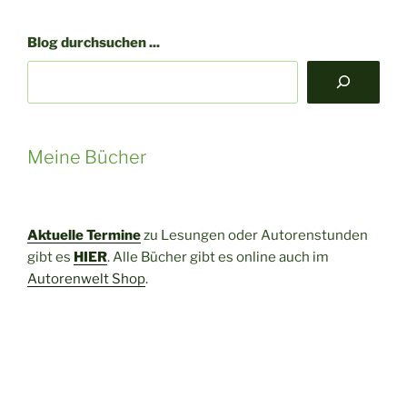
–
auf
Blog durchsuchen ...
den
Spuren
der
Spitze“
Meine Bücher
Aktuelle Termine
zu Lesungen oder Autorenstunden
gibt es
HIER
. Alle Bücher gibt es online auch im
Autorenwelt Shop
.