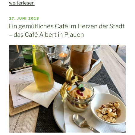
„Der
weiterlesen
Mosenturm
unweit
VERÖFFENTLICHT
27. JUNI 2018
AM
der
Ein gemütliches Café im Herzen der Stadt
Talsperre
– das Café Albert in Plauen
Pöhl“