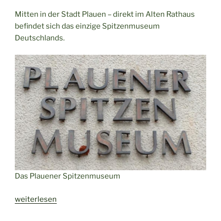
das
Mitten in der Stadt Plauen – direkt im Alten Rathaus
Café
befindet sich das einzige Spitzenmuseum
Albert
Deutschlands.
in
Plauen“
Das Plauener Spitzenmuseum
„Spitzenmuseum
weiterlesen
Plauen