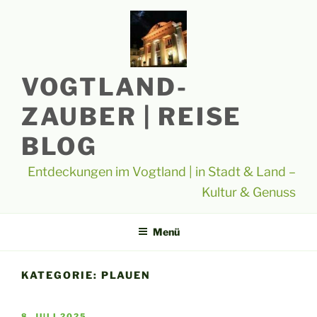
Zum
Inhalt
springen
VOGTLAND-
ZAUBER | REISE
BLOG
Entdeckungen im Vogtland | in Stadt & Land –
Kultur & Genuss
Menü
KATEGORIE:
PLAUEN
VERÖFFENTLICHT
8. JULI 2025