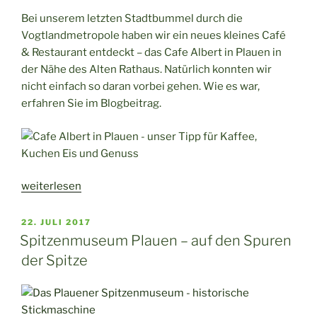
Bei unserem letzten Stadtbummel durch die
Vogtlandmetropole haben wir ein neues kleines Café
& Restaurant entdeckt – das Cafe Albert in Plauen in
der Nähe des Alten Rathaus. Natürlich konnten wir
nicht einfach so daran vorbei gehen. Wie es war,
erfahren Sie im Blogbeitrag.
„Ein
weiterlesen
gemütliches
Café
VERÖFFENTLICHT
22. JULI 2017
AM
im
Spitzenmuseum Plauen – auf den Spuren
Herzen
der Spitze
der
Stadt
–