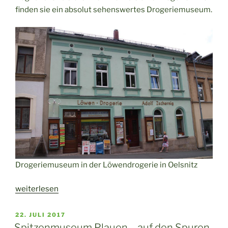
finden sie ein absolut sehenswertes Drogeriemuseum.
Drogeriemuseum in der Löwendrogerie in Oelsnitz
„Ein
weiterlesen
Kleinod
in
VERÖFFENTLICHT
22. JULI 2017
AM
Oelsnitz
Spitzenmuseum Plauen – auf den Spuren