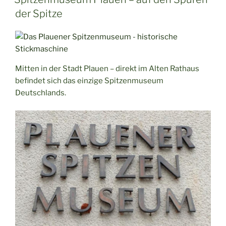
–
der Spitze
das
Drogeriemuseum
in
der
Mitten in der Stadt Plauen – direkt im Alten Rathaus
Löwendrogerie“
befindet sich das einzige Spitzenmuseum
Deutschlands.