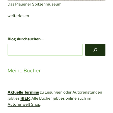
Das Plauener Spitzenmuseum
„Spitzenmuseum
weiterlesen
Plauen
–
auf
Blog durchsuchen ...
den
Spuren
der
Spitze“
Meine Bücher
Aktuelle Termine
zu Lesungen oder Autorenstunden
gibt es
HIER
. Alle Bücher gibt es online auch im
Autorenwelt Shop
.