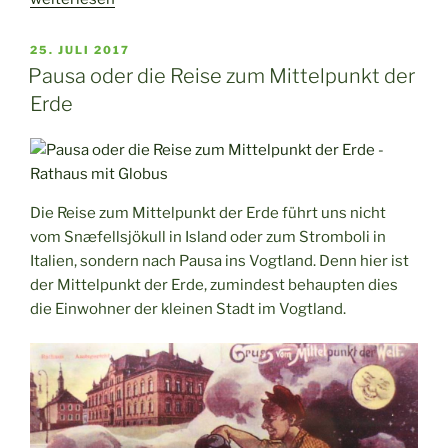
Nachmittag
im
VERÖFFENTLICHT
25. JULI 2017
AM
Museum
Pausa oder die Reise zum Mittelpunkt der
Bayerisches
Erde
Vogtland
in
Hof“
Die Reise zum Mittelpunkt der Erde führt uns nicht
vom Snæfellsjökull in Island oder zum Stromboli in
Italien, sondern nach Pausa ins Vogtland. Denn hier ist
der Mittelpunkt der Erde, zumindest behaupten dies
die Einwohner der kleinen Stadt im Vogtland.