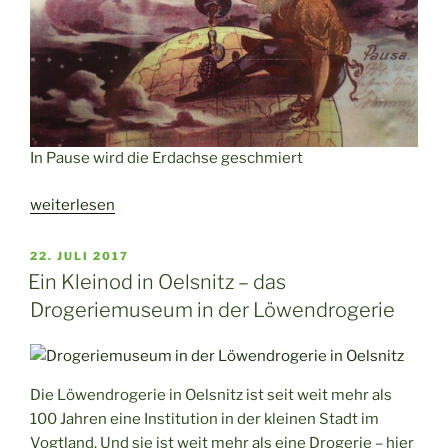
In Pause wird die Erdachse geschmiert
„Pausa
weiterlesen
oder
die
VERÖFFENTLICHT
22. JULI 2017
AM
Reise
Ein Kleinod in Oelsnitz – das
zum
Drogeriemuseum in der Löwendrogerie
Mittelpunkt
der
Erde“
Die Löwendrogerie in Oelsnitz ist seit weit mehr als
100 Jahren eine Institution in der kleinen Stadt im
Vogtland. Und sie ist weit mehr als eine Drogerie – hier