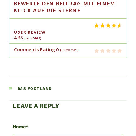
BEWERTE DEN BEITRAG MIT EINEM
KLICK AUF DIE STERNE
USER REVIEW
4.66
(
67
votes)
Comments Rating
0
(
0
reviews)
KATEGORIEN
DAS VOGTLAND
LEAVE A REPLY
Beitragsnavigation
Vor
Name*
Bei