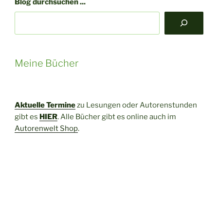
Blog durchsuchen ...
Winter
–
der
Tierpark
Klingenthal
Meine Bücher
ist
immer
einen
Ausflug
Aktuelle Termine
zu Lesungen oder Autorenstunden
wert“
gibt es
HIER
. Alle Bücher gibt es online auch im
Autorenwelt Shop
.