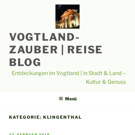
Zum
Inhalt
springen
VOGTLAND-
ZAUBER | REISE
BLOG
Entdeckungen im Vogtland | in Stadt & Land –
Kultur & Genuss
Menü
KATEGORIE:
KLINGENTHAL
VERÖFFENTLICHT
22. FEBRUAR 2018