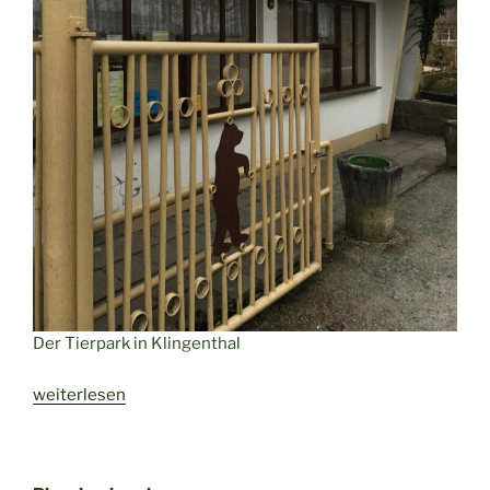
Der Tierpark in Klingenthal
„Im
weiterlesen
Sommer
wie
im