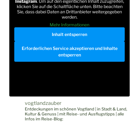
Instagram
. Um auf den eigentlichen Inhalt zuzugreifen,
klicken Sie auf die Schaltfläche unten. Bitte beachten
Sie, dass dabei Daten an Drittanbieter weitergegeben
werden.
Mehr Informationen
Inhalt entsperren
Erforderlichen Service akzeptieren und Inhalte
entsperren
vogtlandzauber
Entdeckungen im schönen Vogtland | in Stadt & Land,
Kultur & Genuss | mit Reise- und Ausflugstipps | alle
Infos im Reise-Blog: