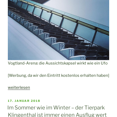
Vogtland-Arena: die Aussichtskapsel wirkt wie ein Ufo
[Werbung, da wir den Eintritt kostenlos erhalten haben]
„Ausflug
weiterlesen
für
die
VERÖFFENTLICHT
17. JANUAR 2018
AM
ganze
Im Sommer wie im Winter – der Tierpark
Familie
Klingenthal ist immer einen Ausflug wert