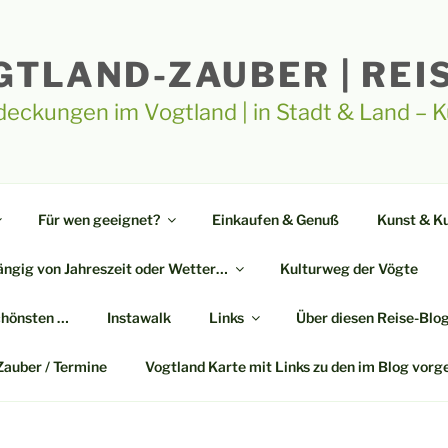
GTLAND-ZAUBER | REI
deckungen im Vogtland | in Stadt & Land – 
Für wen geeignet?
Einkaufen & Genuß
Kunst & Ku
ngig von Jahreszeit oder Wetter…
Kulturweg der Vögte
chönsten …
Instawalk
Links
Über diesen Reise-Blo
Zauber / Termine
Vogtland Karte mit Links zu den im Blog vorg