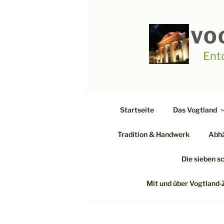
Zum
Inhalt
springen
VO
Ent
Startseite
Das Vogtland
Tradition & Handwerk
Abhä
Die sieben s
Mit und über Vogtland-