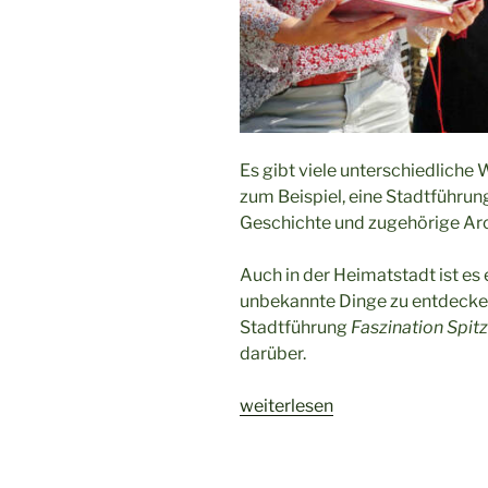
Es gibt viele unterschiedliche 
zum Beispiel, eine Stadtführun
Geschichte und zugehörige Arc
Auch in der Heimatstadt ist es
unbekannte Dinge zu entdecken
Stadtführung
Faszination Spit
darüber.
„Stadtführung
weiterlesen
Faszination
Spitze
–