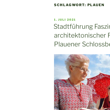
SCHLAGWORT:
PLAUEN
VERÖFFENTLICHT
1. JULI 2021
AM
Stadtführung Faszin
architektonischer
Plauener Schlossbe