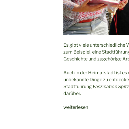
Es gibt viele unterschiedliche 
zum Beispiel, eine Stadtführun
Geschichte und zugehörige Arc
Auch in der Heimatstadt ist es
unbekannte Dinge zu entdecken
Stadtführung
Faszination Spit
darüber.
„Stadtführung
weiterlesen
Faszination
Spitze
–