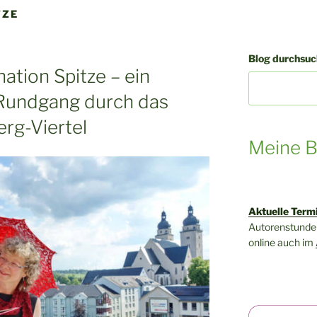
TZE
Blog durchsuch
ation Spitze – ein
 Rundgang durch das
rg-Viertel
Meine B
Aktuelle Term
Autorenstunden
online auch im