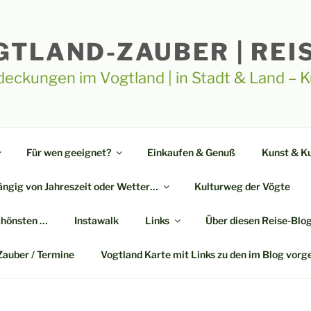
GTLAND-ZAUBER | REI
deckungen im Vogtland | in Stadt & Land – 
Für wen geeignet?
Einkaufen & Genuß
Kunst & Ku
ngig von Jahreszeit oder Wetter…
Kulturweg der Vögte
chönsten …
Instawalk
Links
Über diesen Reise-Blo
Zauber / Termine
Vogtland Karte mit Links zu den im Blog vorg