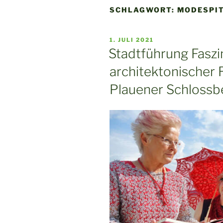
SCHLAGWORT:
MODESPI
VERÖFFENTLICHT
1. JULI 2021
AM
Stadtführung Faszin
architektonischer
Plauener Schlossbe