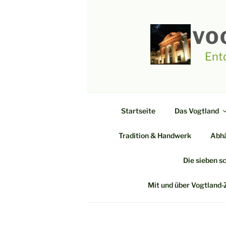
Zum
Inhalt
springen
VO
Ent
Startseite
Das Vogtland
Tradition & Handwerk
Abhä
Die sieben s
Mit und über Vogtland-